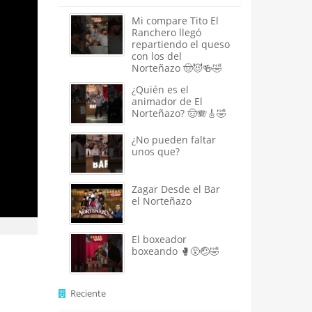
Mi compare Tito El
Ranchero llegó
repartiendo el queso
con los del
Norteñazo 🤠😈🍻🤣
¿Quién es el
animador de El
Norteñazo? 🤠🪗🎸🤣
¿No pueden faltar
unos que?
Zagar Desde el Bar
el Norteñazo
El boxeador
boxeando 🥊😵🤕🤣
Reciente