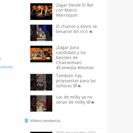
Zagar Desde El Bar
con Marco
Marroquin.
El chairon y Kevin se
besaron bn rico 🔥
¡Zagar para
candidato y los
besotes de
e
Chaironman!
umores
#Comedia #Humor
Tambien hay
propuestas para las
señoras 🤣🔥
Las de milky ya no
seran de milky 🤣🔥
Videos tendencia