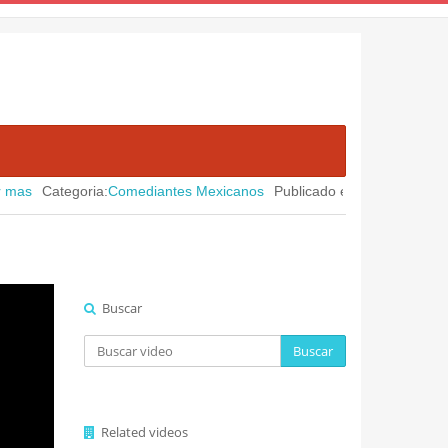
ategoria:
Comediantes Mexicanos
Publicado en:
August 05, 2026
|
"El
Buscar
Buscar
Related videos