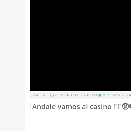
CATEGORIA:
JLZ PODCAST
PUBLICADO EN:
JUNE 21, 2025
VER:
Andale vamos al casino 🙅‍♀️🤬