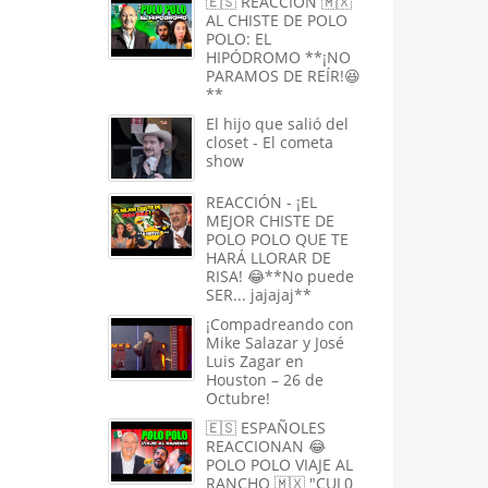
🇪🇸 REACCIÓN 🇲🇽
AL CHISTE DE POLO
POLO: EL
HIPÓDROMO **¡NO
PARAMOS DE REÍR!😆
**
El hijo que salió del
closet - El cometa
show
REACCIÓN - ¡EL
MEJOR CHISTE DE
POLO POLO QUE TE
HARÁ LLORAR DE
RISA! 😂**No puede
SER... jajajaj**
¡Compadreando con
Mike Salazar y José
Luis Zagar en
Houston – 26 de
Octubre!
🇪🇸 ESPAÑOLES
REACCIONAN 😂
POLO POLO VIAJE AL
RANCHO 🇲🇽 "CUL0