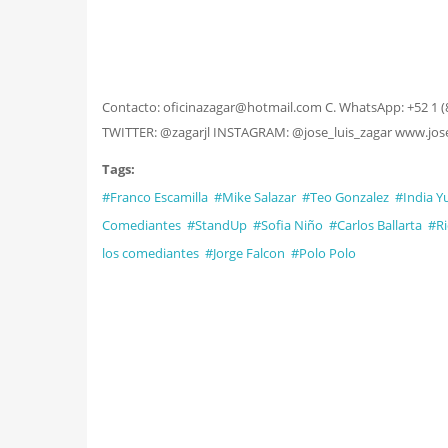
Contacto: oficinazagar@hotmail.com C. WhatsApp: +52 1 
TWITTER: @zagarjl INSTAGRAM: @jose_luis_zagar www.jos
Tags:
#Franco Escamilla
#Mike Salazar
#Teo Gonzalez
#India Yu
Comediantes
#StandUp
#Sofia Niño
#Carlos Ballarta
#Ri
los comediantes
#Jorge Falcon
#Polo Polo