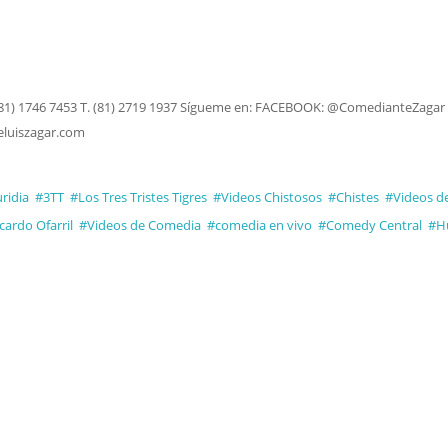
(81) 1746 7453 T. (81) 2719 1937 Sígueme en: FACEBOOK: @ComedianteZagar
eluiszagar.com
ridia
#3TT
#Los Tres Tristes Tigres
#Videos Chistosos
#Chistes
#Videos d
cardo Ofarril
#Videos de Comedia
#comedia en vivo
#Comedy Central
#H