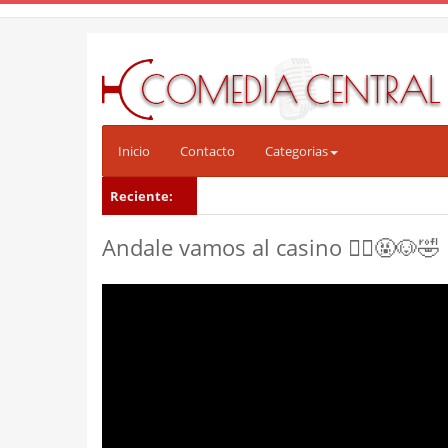
Inicio
Contacto
Categorias
Reciente:
Andale vamos al casino 🙅‍♀️🤬🐶🤣