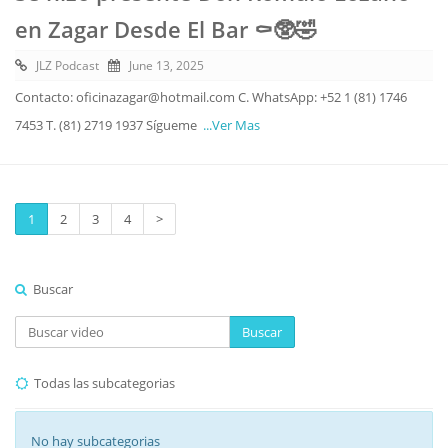
en Zagar Desde El Bar ⚰️🥸🤣
JLZ Podcast
June 13, 2025
Contacto: oficinazagar@hotmail.com C. WhatsApp: +52 1 (81) 1746
7453 T. (81) 2719 1937 Sígueme
...Ver Mas
1
2
3
4
>
Buscar
Buscar
Todas las subcategorias
No hay subcategorias