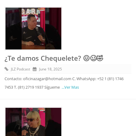
¿Te damos Chequelete? 😖🥴🤣
JLZ Podcast
June 18, 2025
Contacto: oficinazagar@hotmail.com C. WhatsApp: +52 1 (81) 1746
7453 T. (81) 2719 1937 Sígueme
...Ver Mas