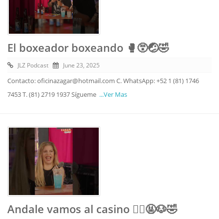
El boxeador boxeando 🥊😵🤕🤣
JLZ Podcast
June 23, 2025
Contacto: oficinazagar@hotmail.com C. WhatsApp: +52 1 (81) 1746
7453 T. (81) 2719 1937 Sígueme
...Ver Mas
Andale vamos al casino 🙅‍♀️🤬🐶🤣