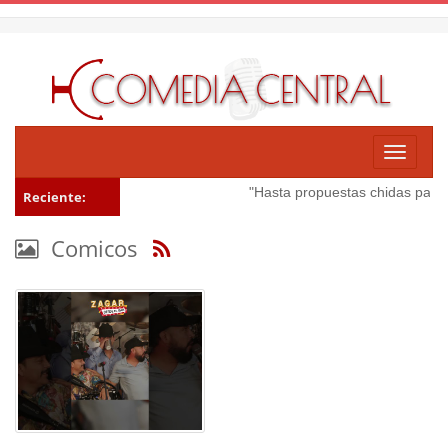
Toggle
navigati
"Hasta propuestas chidas para l
Reciente:
Comicos