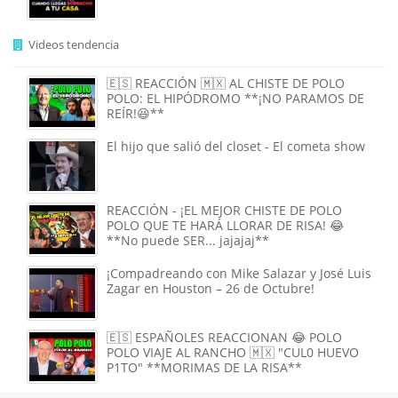
Videos tendencia
🇪🇸 REACCIÓN 🇲🇽 AL CHISTE DE POLO
POLO: EL HIPÓDROMO **¡NO PARAMOS DE
REÍR!😆**
El hijo que salió del closet - El cometa show
REACCIÓN - ¡EL MEJOR CHISTE DE POLO
POLO QUE TE HARÁ LLORAR DE RISA! 😂
**No puede SER... jajajaj**
¡Compadreando con Mike Salazar y José Luis
Zagar en Houston – 26 de Octubre!
🇪🇸 ESPAÑOLES REACCIONAN 😂 POLO
POLO VIAJE AL RANCHO 🇲🇽 "CUL0 HUEVO
P1TO" **MORIMAS DE LA RISA**