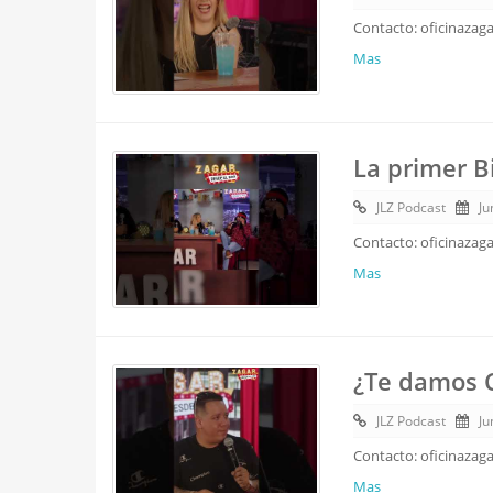
Contacto: oficinazag
Mas
La primer Bi
JLZ Podcast
Ju
Contacto: oficinazag
Mas
¿Te damos 
JLZ Podcast
Ju
Contacto: oficinazag
Mas