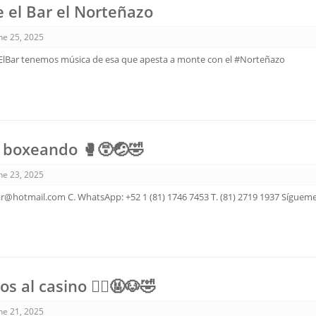
 el Bar el Norteñazo
ne 25, 2025
lBar tenemos música de esa que apesta a monte con el #Norteñazo
 boxeando 🥊😵🤕🤣
ne 23, 2025
ar@hotmail.com C. WhatsApp: +52 1 (81) 1746 7453 T. (81) 2719 1937 Sígue
 al casino 🙅‍♀️🤬🐶🤣
ne 21, 2025