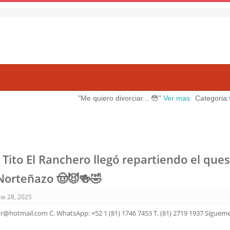
"Me quiero divorciar... 😳"
Ver mas
Categoria:
Chistes
P
Tito El Ranchero llegó repartiendo el que
 Norteñazo 🤠😈🍻🤣
ne 28, 2025
ar@hotmail.com C. WhatsApp: +52 1 (81) 1746 7453 T. (81) 2719 1937 Sígue