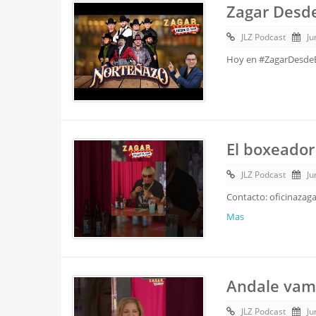
Zagar Desde
JLZ Podcast
Ju
Hoy en #ZagarDesdeE
El boxeador
JLZ Podcast
Ju
Contacto: oficinazag
Mas
Andale vamos
JLZ Podcast
Ju