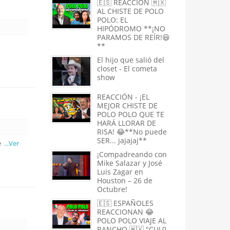
🇪🇸 REACCIÓN 🇲🇽
AL CHISTE DE POLO
POLO: EL
HIPÓDROMO **¡NO
PARAMOS DE REÍR!😆
**
El hijo que salió del
closet - El cometa
show
REACCIÓN - ¡EL
MEJOR CHISTE DE
POLO POLO QUE TE
HARÁ LLORAR DE
RISA! 😂**No puede
SER... jajajaj**
me
...Ver
¡Compadreando con
Mike Salazar y José
Luis Zagar en
Houston – 26 de
Octubre!
🇪🇸 ESPAÑOLES
REACCIONAN 😂
POLO POLO VIAJE AL
RANCHO 🇲🇽 "CUL0