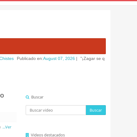
ublicado en:
August 07, 2026
|
"¡Zagar se quiere divorciar por irse 
so
Buscar
Buscar
me
...Ver
Videos destacados