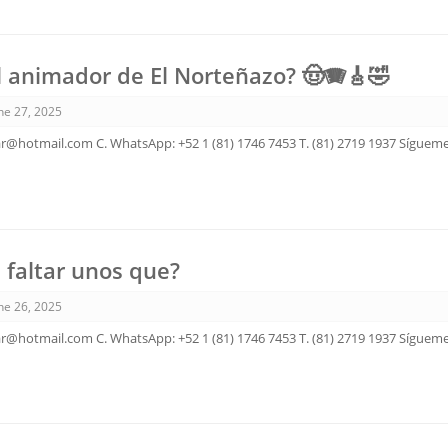
l animador de El Norteñazo? 🤠🪗🎸🤣
ne 27, 2025
ar@hotmail.com C. WhatsApp: +52 1 (81) 1746 7453 T. (81) 2719 1937 Sígue
faltar unos que?
ne 26, 2025
ar@hotmail.com C. WhatsApp: +52 1 (81) 1746 7453 T. (81) 2719 1937 Sígue