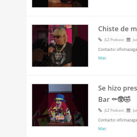
Chiste de m
JLZ Podcast
Ju
Contacto: oficinazag
Mas
Se hizo pre
Bar ⚰️🥸🤣
JLZ Podcast
Ju
Contacto: oficinazag
Mas