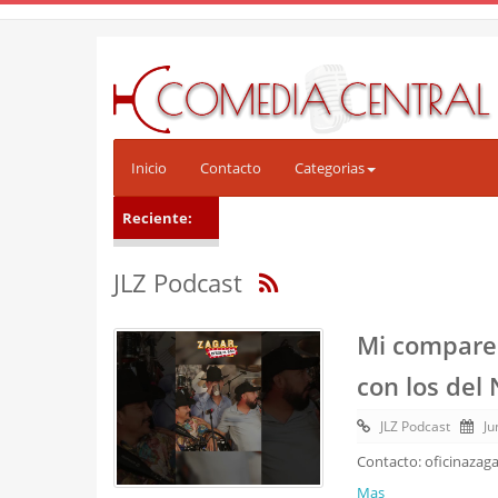
Inicio
Contacto
Categorias
Reciente:
JLZ Podcast
Mi compare 
con los del
JLZ Podcast
Ju
Contacto: oficinazag
Mas