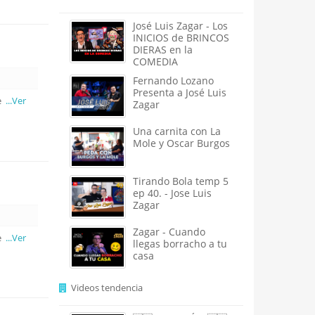
José Luis Zagar - Los
INICIOS de BRINCOS
DIERAS en la
COMEDIA
Fernando Lozano
Presenta a José Luis
me
...Ver
Zagar
Una carnita con La
Mole y Oscar Burgos
Tirando Bola temp 5
ep 40. - Jose Luis
Zagar
Zagar - Cuando
me
...Ver
llegas borracho a tu
casa
Videos tendencia