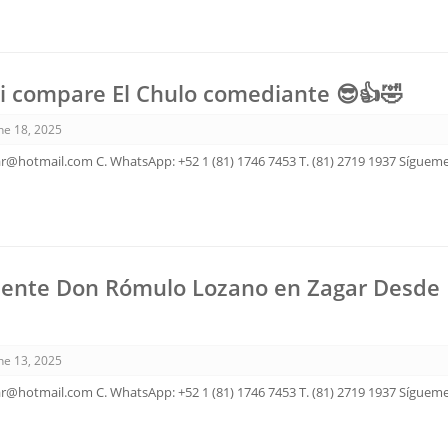
i compare El Chulo comediante 😎👍🤣
ne 18, 2025
ar@hotmail.com C. WhatsApp: +52 1 (81) 1746 7453 T. (81) 2719 1937 Sígue
sente Don Rómulo Lozano en Zagar Desde 
ne 13, 2025
ar@hotmail.com C. WhatsApp: +52 1 (81) 1746 7453 T. (81) 2719 1937 Sígue