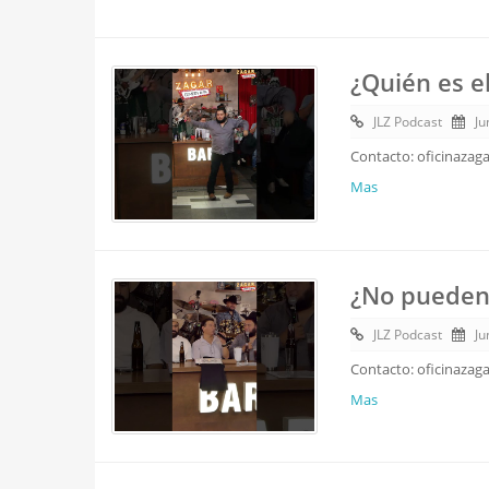
¿Quién es e
JLZ Podcast
Ju
Contacto: oficinazag
Mas
¿No pueden 
JLZ Podcast
Ju
Contacto: oficinazag
Mas