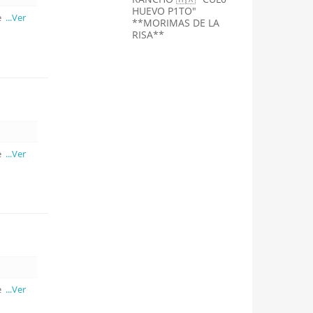
HUEVO P1TO"
me
...Ver
**MORIMAS DE LA
RISA**
me
...Ver
me
...Ver