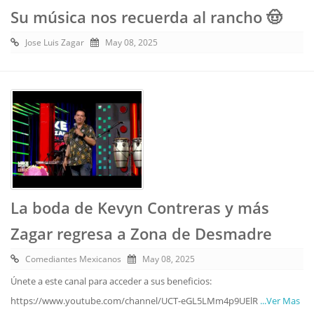
Su música nos recuerda al rancho 🤠
Jose Luis Zagar
May 08, 2025
La boda de Kevyn Contreras y más
Zagar regresa a Zona de Desmadre
Comediantes Mexicanos
May 08, 2025
Únete a este canal para acceder a sus beneficios:
https://www.youtube.com/channel/UCT-eGL5LMm4p9UElR
...Ver Mas