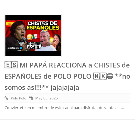
🇪🇸 MI PAPÁ REACCIONA a CHISTES de
ESPAÑOLES de POLO POLO 🇲🇽😂 **no
somos así!!!** jajajajaja
Polo Polo
May 08, 2025
Conviértete en miembro de este canal para disfrutar de ventajas: ...