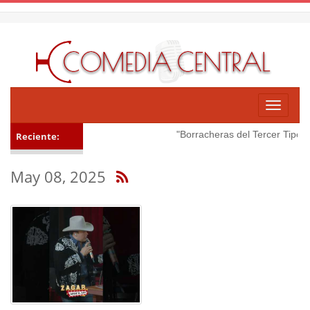
Toggle
navigati
"Borracheras del Tercer Tipo 👽
Reciente:
May 08, 2025