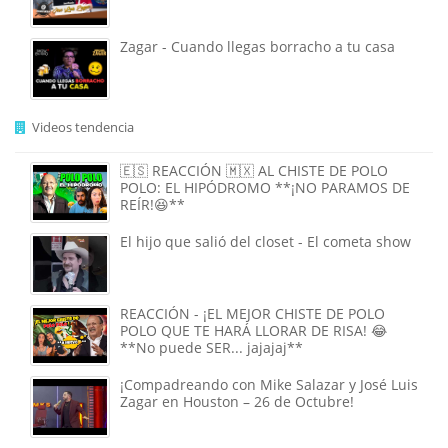
Zagar - Cuando llegas borracho a tu casa
Videos tendencia
🇪🇸 REACCIÓN 🇲🇽 AL CHISTE DE POLO
POLO: EL HIPÓDROMO **¡NO PARAMOS DE
REÍR!😆**
El hijo que salió del closet - El cometa show
REACCIÓN - ¡EL MEJOR CHISTE DE POLO
POLO QUE TE HARÁ LLORAR DE RISA! 😂
**No puede SER... jajajaj**
¡Compadreando con Mike Salazar y José Luis
Zagar en Houston – 26 de Octubre!