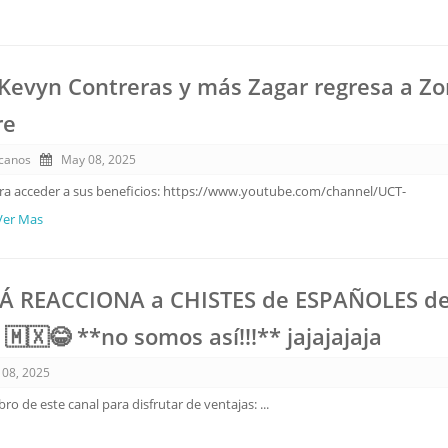
Kevyn Contreras y más Zagar regresa a Z
re
canos
May 08, 2025
ara acceder a sus beneficios: https://www.youtube.com/channel/UCT-
.Ver Mas
PÁ REACCIONA a CHISTES de ESPAÑOLES d
🇽😂 **no somos así!!!** jajajajaja
 08, 2025
o de este canal para disfrutar de ventajas: ...