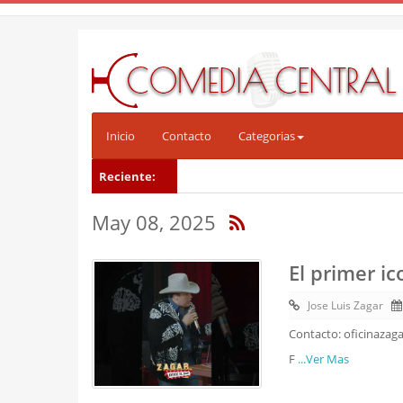
Inicio
Contacto
Categorias
Reciente:
May 08, 2025
El primer i
Jose Luis Zagar
Contacto: oficinazag
F
...Ver Mas