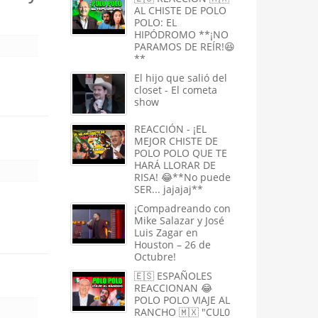
AL CHISTE DE POLO
POLO: EL
HIPÓDROMO **¡NO
PARAMOS DE REÍR!😆
**
El hijo que salió del
closet - El cometa
show
REACCIÓN - ¡EL
MEJOR CHISTE DE
POLO POLO QUE TE
HARÁ LLORAR DE
RISA! 😂**No puede
SER... jajajaj**
¡Compadreando con
Mike Salazar y José
Luis Zagar en
Houston – 26 de
Octubre!
🇪🇸 ESPAÑOLES
REACCIONAN 😂
POLO POLO VIAJE AL
RANCHO 🇲🇽 "CUL0