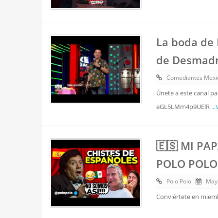
La boda de 
de Desmad
Comediantes Mexi
Únete a este canal p
eGL5LMm4p9UElR
..
🇪🇸 MI PA
POLO POLO 
Polo Polo
May
Conviértete en miembr