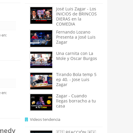
José Luis Zagar - Los
INICIOS de BRINCOS
DIERAS en la
COMEDIA
Fernando Lozano
 en:
Presenta a José Luis
Zagar
Una carnita con La
Mole y Oscar Burgos
Tirando Bola temp 5
ep 40. - Jose Luis
Zagar
 en:
Zagar - Cuando
llegas borracho a tu
casa
Videos tendencia
omedy
🇪🇸 REACCIÓN 🇲🇽