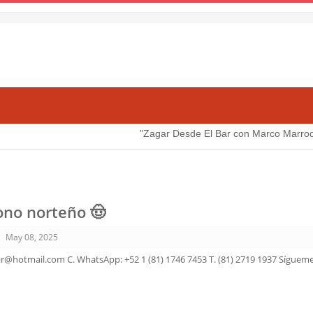
"Zagar Desde El Bar con Marco Marroquin."
Ver
cono norteño 🤠
May 08, 2025
ar@hotmail.com C. WhatsApp: +52 1 (81) 1746 7453 T. (81) 2719 1937 Sígueme