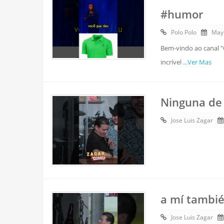
#humor
Polo Polo
May
Bem-vindo ao canal "
incrível
...Ver Mas
Ninguna de
Jose Luis Zagar
a mí tambié
Jose Luis Zagar