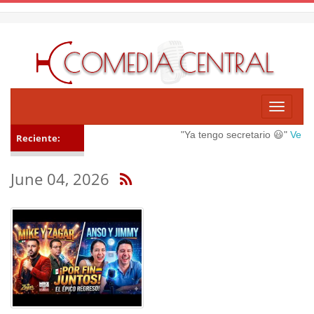
Toggle
navigati
"Ya tengo secretario 😃"
Ver ma
Reciente:
June 04, 2026