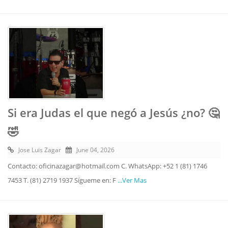
Si era Judas el que negó a Jesús ¿no? 🤔
🤣
Jose Luis Zagar
June 04, 2026
Contacto: oficinazagar@hotmail.com C. WhatsApp: +52 1 (81) 1746
7453 T. (81) 2719 1937 Sígueme en: F
...Ver Mas