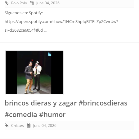
Polo Polo
June 04, 2026
Síguenos en: Spotify:
https://open.spotify.com/show/1HCm3hpIqRITELZp2CwrUw?
si=d3682ce6054f4f6d ...
brincos dieras y zagar #brincosdieras
#comedia #humor
Chistes
June 04, 2026