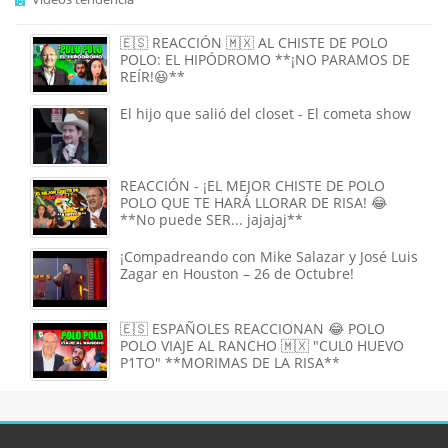
🇪🇸 REACCIÓN 🇲🇽 AL CHISTE DE POLO
POLO: EL HIPÓDROMO **¡NO PARAMOS DE
REÍR!😆**
El hijo que salió del closet - El cometa show
REACCIÓN - ¡EL MEJOR CHISTE DE POLO
POLO QUE TE HARÁ LLORAR DE RISA! 😂
**No puede SER... jajajaj**
¡Compadreando con Mike Salazar y José Luis
Zagar en Houston – 26 de Octubre!
🇪🇸 ESPAÑOLES REACCIONAN 😂 POLO
POLO VIAJE AL RANCHO 🇲🇽 "CUL0 HUEVO
P1TO" **MORIMAS DE LA RISA**