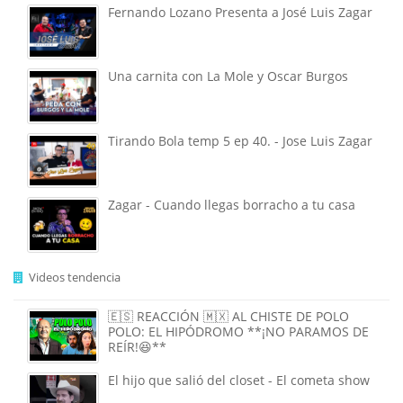
Fernando Lozano Presenta a José Luis Zagar
Una carnita con La Mole y Oscar Burgos
Tirando Bola temp 5 ep 40. - Jose Luis Zagar
Zagar - Cuando llegas borracho a tu casa
Videos tendencia
🇪🇸 REACCIÓN 🇲🇽 AL CHISTE DE POLO
POLO: EL HIPÓDROMO **¡NO PARAMOS DE
REÍR!😆**
El hijo que salió del closet - El cometa show