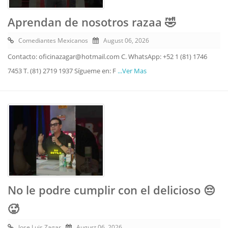
Aprendan de nosotros razaa 🤣
Comediantes Mexicanos
August 06, 2026
Contacto: oficinazagar@hotmail.com C. WhatsApp: +52 1 (81) 1746
7453 T. (81) 2719 1937 Sígueme en: F
...Ver Mas
No le podre cumplir con el delicioso 😔
🥵
Jose Luis Zagar
August 06, 2026