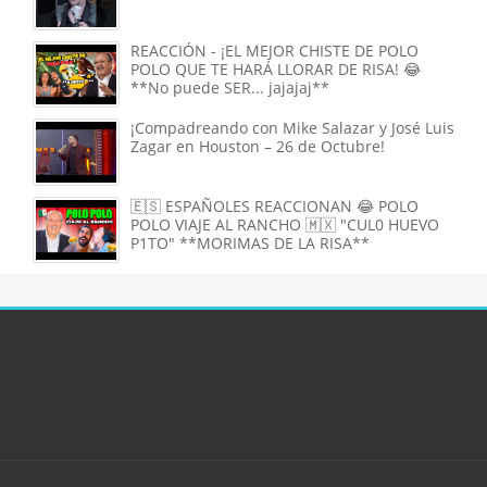
REACCIÓN - ¡EL MEJOR CHISTE DE POLO
POLO QUE TE HARÁ LLORAR DE RISA! 😂
**No puede SER... jajajaj**
¡Compadreando con Mike Salazar y José Luis
Zagar en Houston – 26 de Octubre!
🇪🇸 ESPAÑOLES REACCIONAN 😂 POLO
POLO VIAJE AL RANCHO 🇲🇽 "CUL0 HUEVO
P1TO" **MORIMAS DE LA RISA**