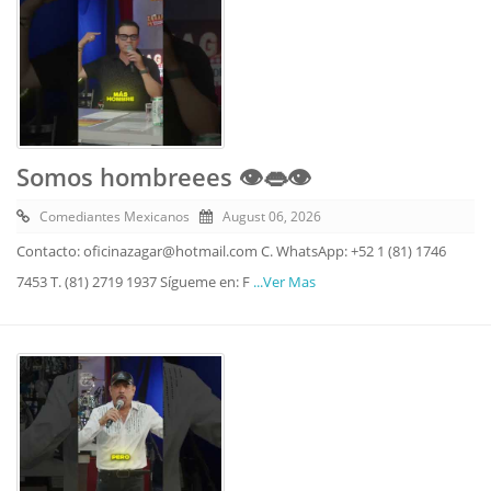
Somos hombreees 👁️👄👁️
Comediantes Mexicanos
August 06, 2026
Contacto: oficinazagar@hotmail.com C. WhatsApp: +52 1 (81) 1746
7453 T. (81) 2719 1937 Sígueme en: F
...Ver Mas