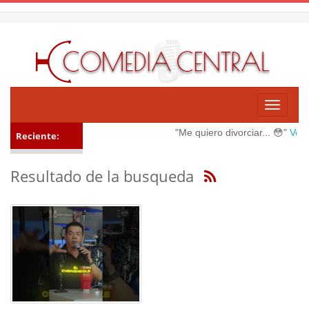
Toggle
navigati
"Me quiero divorciar... 😳"
Ver m
Reciente:
Resultado de la busqueda