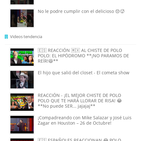
No le podre cumplir con el delicioso 😔🥵
Videos tendencia
🇪🇸 REACCIÓN 🇲🇽 AL CHISTE DE POLO
POLO: EL HIPÓDROMO **¡NO PARAMOS DE
REÍR!😆**
El hijo que salió del closet - El cometa show
REACCIÓN - ¡EL MEJOR CHISTE DE POLO
POLO QUE TE HARÁ LLORAR DE RISA! 😂
**No puede SER... jajajaj**
¡Compadreando con Mike Salazar y José Luis
Zagar en Houston – 26 de Octubre!
🇪🇸 ESPAÑOLES REACCIONAN 😂 POLO