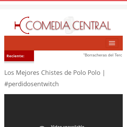
Toggle
navigati
"Borracheras del Tercer T
Reciente:
Los Mejores Chistes de Polo Polo |
#perdidosentwitch