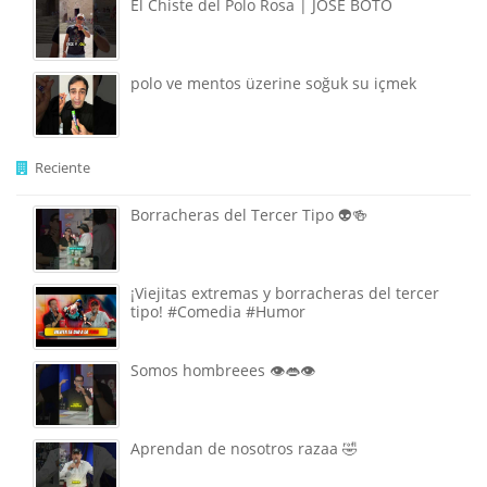
El Chiste del Polo Rosa | JOSÉ BOTO
polo ve mentos üzerine soğuk su içmek
Reciente
Borracheras del Tercer Tipo 👽🍻
¡Viejitas extremas y borracheras del tercer
tipo! #Comedia #Humor
Somos hombreees 👁️👄👁️
Aprendan de nosotros razaa 🤣