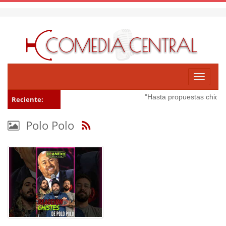
Toggle
navigati
"Hasta propuestas chidas 
Reciente:
Polo Polo