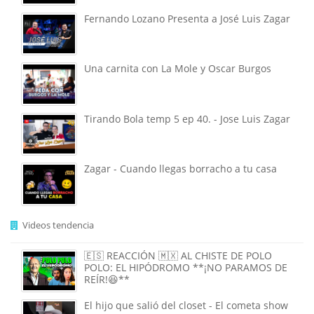
Fernando Lozano Presenta a José Luis Zagar
Una carnita con La Mole y Oscar Burgos
Tirando Bola temp 5 ep 40. - Jose Luis Zagar
Zagar - Cuando llegas borracho a tu casa
Videos tendencia
🇪🇸 REACCIÓN 🇲🇽 AL CHISTE DE POLO
POLO: EL HIPÓDROMO **¡NO PARAMOS DE
REÍR!😆**
El hijo que salió del closet - El cometa show