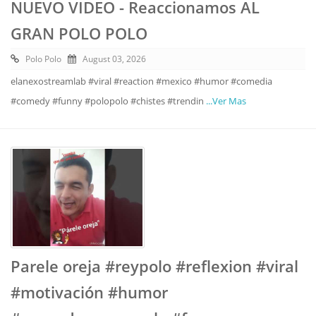
NUEVO VIDEO - Reaccionamos AL
GRAN POLO POLO
Polo Polo
August 03, 2026
elanexostreamlab #viral #reaction #mexico #humor #comedia
#comedy #funny #polopolo #chistes #trendin
...Ver Mas
Parele oreja #reypolo #reflexion #viral
#motivación #humor