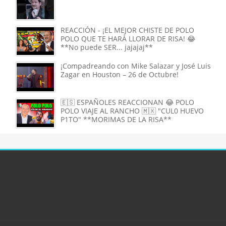
REACCIÓN - ¡EL MEJOR CHISTE DE POLO
POLO QUE TE HARÁ LLORAR DE RISA! 😂
**No puede SER... jajajaj**
¡Compadreando con Mike Salazar y José Luis
Zagar en Houston – 26 de Octubre!
🇪🇸 ESPAÑOLES REACCIONAN 😂 POLO
POLO VIAJE AL RANCHO 🇲🇽 "CUL0 HUEVO
P1TO" **MORIMAS DE LA RISA**