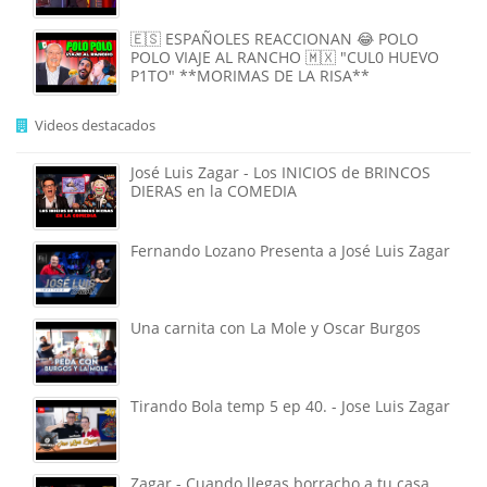
🇪🇸 ESPAÑOLES REACCIONAN 😂 POLO
POLO VIAJE AL RANCHO 🇲🇽 "CUL0 HUEVO
P1TO" **MORIMAS DE LA RISA**
Videos destacados
José Luis Zagar - Los INICIOS de BRINCOS
DIERAS en la COMEDIA
Fernando Lozano Presenta a José Luis Zagar
Una carnita con La Mole y Oscar Burgos
Tirando Bola temp 5 ep 40. - Jose Luis Zagar
Zagar - Cuando llegas borracho a tu casa