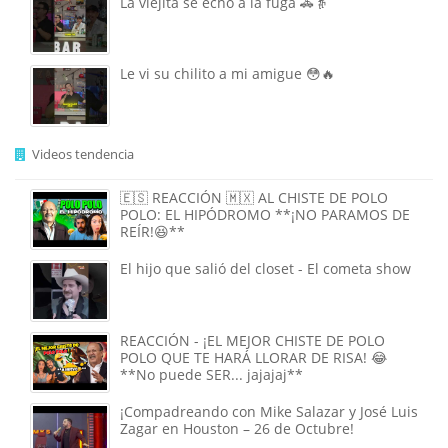
La viejita se echo a la fuga 🚓👵
Le vi su chilito a mi amigue 😳🔥
Videos tendencia
🇪🇸 REACCIÓN 🇲🇽 AL CHISTE DE POLO
POLO: EL HIPÓDROMO **¡NO PARAMOS DE
REÍR!😆**
El hijo que salió del closet - El cometa show
REACCIÓN - ¡EL MEJOR CHISTE DE POLO
POLO QUE TE HARÁ LLORAR DE RISA! 😂
**No puede SER... jajajaj**
¡Compadreando con Mike Salazar y José Luis
Zagar en Houston – 26 de Octubre!