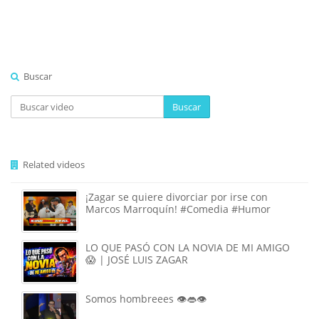
Buscar
Buscar
Related videos
¡Zagar se quiere divorciar por irse con
Marcos Marroquín! #Comedia #Humor
LO QUE PASÓ CON LA NOVIA DE MI AMIGO
😱 | JOSÉ LUIS ZAGAR
Somos hombreees 👁️👄👁️