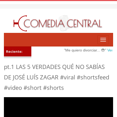
Toggle
navigati
"Me quiero divorciar... 😳"
Ver m
Reciente:
pt.1 LAS 5 VERDADES QUÉ NO SABÍAS
DE JOSÉ LUÍS ZAGAR #viral #shortsfeed
#video #short #shorts