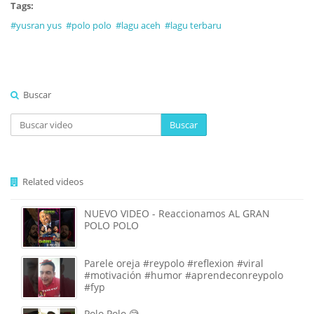
Tags:
#yusran yus
#polo polo
#lagu aceh
#lagu terbaru
Buscar
Buscar
Related videos
NUEVO VIDEO - Reaccionamos AL GRAN
POLO POLO
Parele oreja #reypolo #reflexion #viral
#motivación #humor #aprendeconreypolo
#fyp
Polo Polo 😅