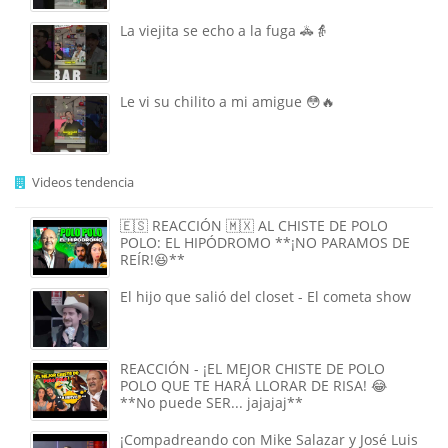
La viejita se echo a la fuga 🚓👵
Le vi su chilito a mi amigue 😳🔥
Videos tendencia
🇪🇸 REACCIÓN 🇲🇽 AL CHISTE DE POLO
POLO: EL HIPÓDROMO **¡NO PARAMOS DE
REÍR!😆**
El hijo que salió del closet - El cometa show
REACCIÓN - ¡EL MEJOR CHISTE DE POLO
POLO QUE TE HARÁ LLORAR DE RISA! 😂
**No puede SER... jajajaj**
¡Compadreando con Mike Salazar y José Luis