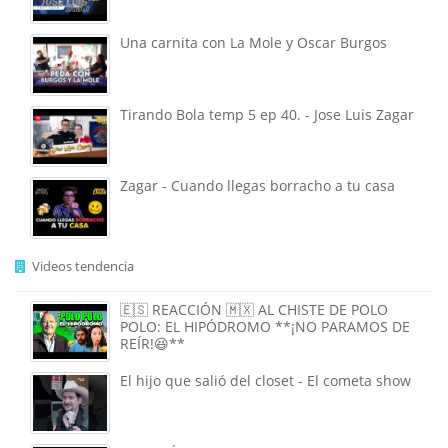
Una carnita con La Mole y Oscar Burgos
Tirando Bola temp 5 ep 40. - Jose Luis Zagar
Zagar - Cuando llegas borracho a tu casa
Videos tendencia
🇪🇸 REACCIÓN 🇲🇽 AL CHISTE DE POLO
POLO: EL HIPÓDROMO **¡NO PARAMOS DE
REÍR!😆**
El hijo que salió del closet - El cometa show