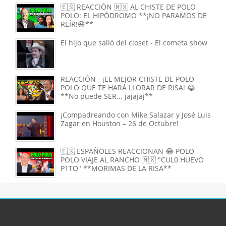
🇪🇸 REACCIÓN 🇲🇽 AL CHISTE DE POLO
POLO: EL HIPÓDROMO **¡NO PARAMOS DE
REÍR!😆**
El hijo que salió del closet - El cometa show
REACCIÓN - ¡EL MEJOR CHISTE DE POLO
POLO QUE TE HARÁ LLORAR DE RISA! 😂
**No puede SER... jajajaj**
¡Compadreando con Mike Salazar y José Luis
Zagar en Houston – 26 de Octubre!
🇪🇸 ESPAÑOLES REACCIONAN 😂 POLO
POLO VIAJE AL RANCHO 🇲🇽 "CUL0 HUEVO
P1TO" **MORIMAS DE LA RISA**