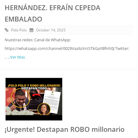
HERNÁNDEZ. EFRAÍN CEPEDA
EMBALADO
Polo Polo
October 14, 2025
Nuestras redes: Canal de WhatsApp:
https://whatsapp.com/channel/0029Vaz6zVnISTkGaYBfHX0J Twitter:
..
...Ver Mas
¡Urgente! Destapan ROBO millonario