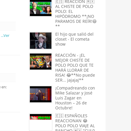
🇪🇸 REACCIÓN 🇲🇽
AL CHISTE DE POLO
POLO: EL
HIPÓDROMO **¡NO
PARAMOS DE REÍR!😆
**
El hijo que salió del
o
...Ver
closet - El cometa
show
REACCIÓN - ¡EL
MEJOR CHISTE DE
POLO POLO QUE TE
HARÁ LLORAR DE
RISA! 😂**No puede
SER... jajajaj**
 en:
¡Compadreando con
Mike Salazar y José
Luis Zagar en
Houston – 26 de
Octubre!
🇪🇸 ESPAÑOLES
REACCIONAN 😂
POLO POLO VIAJE AL
RANCHO 🇲🇽 "CUL0