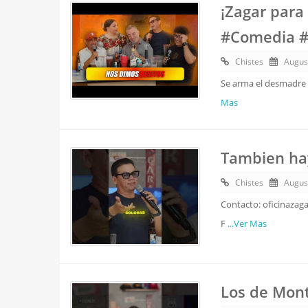
¡Zagar para
#Comedia 
Chistes
Augus
Se arma el desmadre t
Mas
Tambien hay
Chistes
Augus
Contacto: oficinazag
F
...Ver Mas
Los de Mont