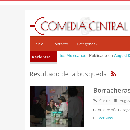
Inicio
Contacto
Categorias
Categoria:
Comediantes Mexicanos
Publicado en:
August 06, 2026
|
s
Reciente:
Resultado de la busqueda
Borracheras
Chistes
Augus
Contacto: oficinazag
F
...Ver Mas