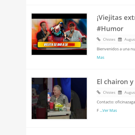
¡Viejitas e
#Humor
Chistes
Augus
Bienvenidos a una nue
Mas
El chairon y
Chistes
Augus
Contacto: oficinazag
F
...Ver Mas