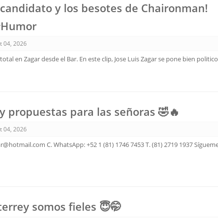
 candidato y los besotes de Chaironman!
#Humor
t 04, 2026
otal en Zagar desde el Bar. En este clip, Jose Luis Zagar se pone bien politic
 propuestas para las señoras 🤣🔥
t 04, 2026
ar@hotmail.com C. WhatsApp: +52 1 (81) 1746 7453 T. (81) 2719 1937 Sígueme
errey somos fieles 😇🤭