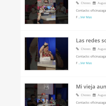
Chistes
Augus
Contacto: oficinazag
F
...Ver Mas
Las redes s
Chistes
Augus
Contacto: oficinazag
F
...Ver Mas
Mi vieja au
Chistes
Augus
Contacto: oficinazag