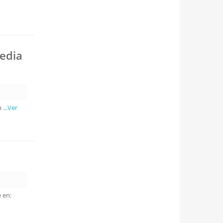
media
 m
...Ver
 en: