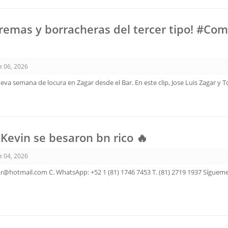
xtremas y borracheras del tercer tipo! #Co
t 06, 2026
va semana de locura en Zagar desde el Bar. En este clip, Jose Luis Zagar y T
 Kevin se besaron bn rico 🔥
t 04, 2026
ar@hotmail.com C. WhatsApp: +52 1 (81) 1746 7453 T. (81) 2719 1937 Sígueme