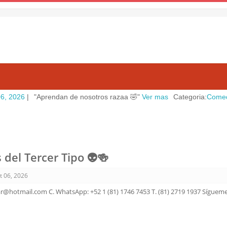
"Aprendan de nosotros razaa 🤣"
Ver mas
Categoria:
Comediantes M
 del Tercer Tipo 👽🍻
t 06, 2026
ar@hotmail.com C. WhatsApp: +52 1 (81) 1746 7453 T. (81) 2719 1937 Sígueme