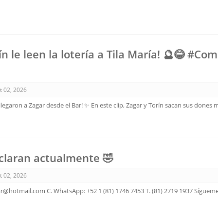
ín le leen la lotería a Tila María! 🔮😂 #Co
t 02, 2026
 llegaron a Zagar desde el Bar! ✨ En este clip, Zagar y Torín sacan sus dones
claran actualmente 🤣
t 02, 2026
ar@hotmail.com C. WhatsApp: +52 1 (81) 1746 7453 T. (81) 2719 1937 Sígueme