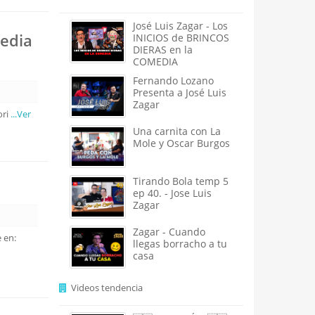
José Luis Zagar - Los
media
INICIOS de BRINCOS
DIERAS en la
COMEDIA
Fernando Lozano
Presenta a José Luis
Zagar
ori
...Ver
Una carnita con La
Mole y Oscar Burgos
Tirando Bola temp 5
ep 40. - Jose Luis
Zagar
Zagar - Cuando
 en:
llegas borracho a tu
casa
Videos tendencia