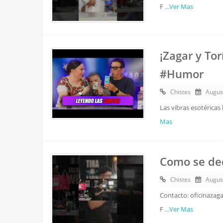
F
...Ver Mas
¡Zagar y Tor
#Humor
Chistes
Augus
Las vibras esotéricas
Mas
Como se de
Chistes
Augus
Contacto: oficinazag
F
...Ver Mas