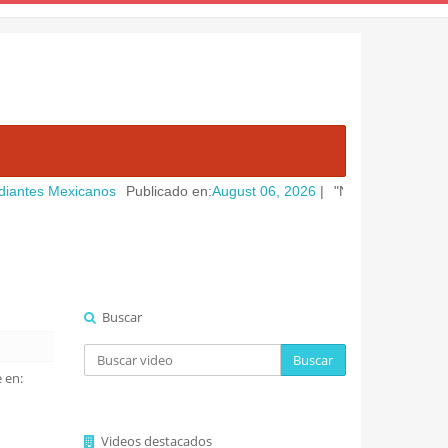
exicanos
Publicado en:
August 06, 2026
|
"No le podre cumplir con el 
Buscar
Buscar
 en:
Videos destacados