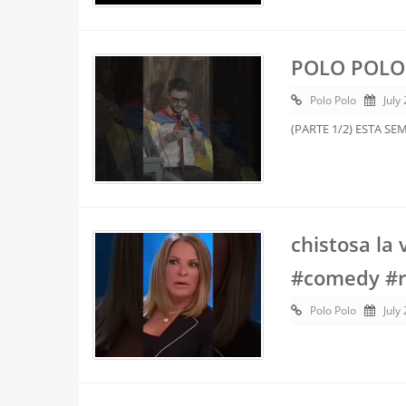
POLO POLO 
Polo Polo
July
(PARTE 1/2) ESTA SE
chistosa la
#comedy #r
Polo Polo
July