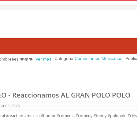
Categoria:
Comediantes Mexicanos
Publicado en:
A
️👄👁️"
Ver mas
O - Reaccionamos AL GRAN POLO POLO
st 03, 2026
iral #reaction #mexico #humor #comedia #comedy #funny #polopolo #chis