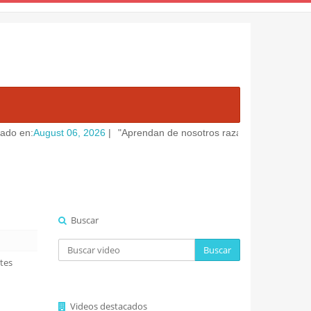
ugust 06, 2026
|
"Aprendan de nosotros razaa 🤣"
Ver mas
Categoria
Buscar
Buscar
tes
Videos destacados