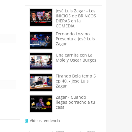
José Luis Zagar - Los
INICIOS de BRINCOS
DIERAS en la
COMEDIA
Fernando Lozano
Presenta a José Luis
Zagar
Una carnita con La
Mole y Oscar Burgos
Tirando Bola temp 5
ep 40. - Jose Luis
Zagar
Zagar - Cuando
llegas borracho a tu
casa
Videos tendencia