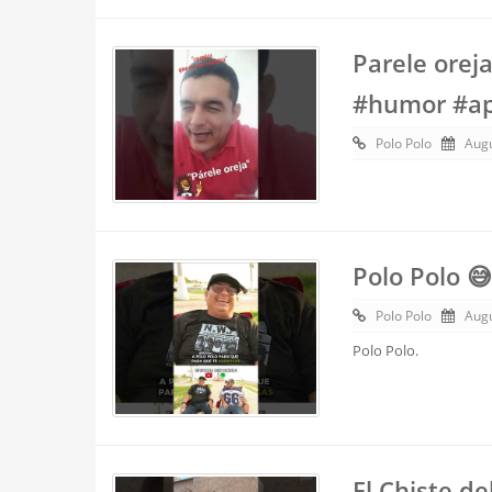
Parele orej
#humor #ap
Polo Polo
Augu
Polo Polo 
Polo Polo
Augu
Polo Polo.
El Chiste d