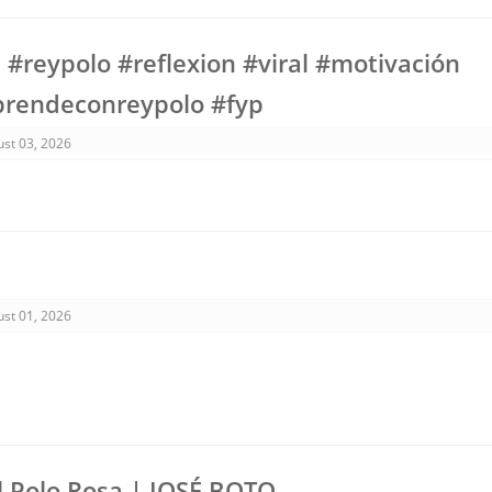
a #reypolo #reflexion #viral #motivación
rendeconreypolo #fyp
st 03, 2026

st 01, 2026
el Polo Rosa | JOSÉ BOTO