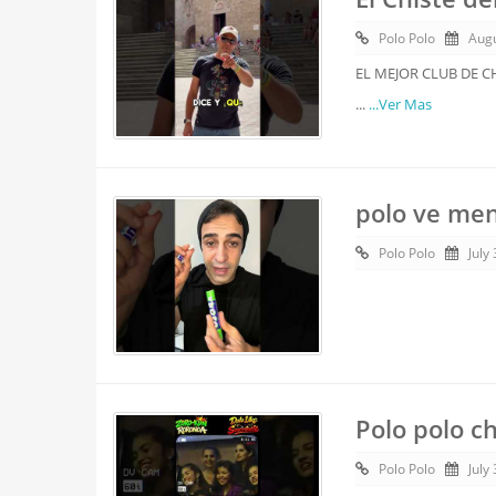
Polo Polo
Augu
EL MEJOR CLUB DE CHI
...
...Ver Mas
polo ve men
Polo Polo
July
Polo polo c
Polo Polo
July