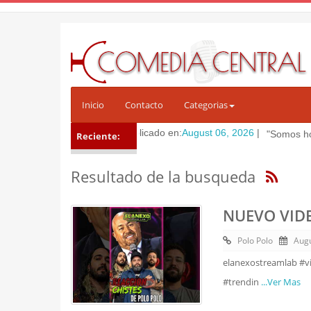
Inicio
Contacto
Categorias
Categoria:
Chistes
Publicado en:
August 06, 2026
|
"Somos hombreees 
Reciente:
Resultado de la busqueda
NUEVO VIDE
Polo Polo
Augu
elanexostreamlab #v
#trendin
...Ver Mas