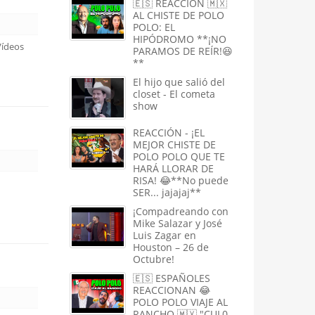
🇪🇸 REACCIÓN 🇲🇽
AL CHISTE DE POLO
POLO: EL
HIPÓDROMO **¡NO
Vídeos
PARAMOS DE REÍR!😆
**
El hijo que salió del
closet - El cometa
show
REACCIÓN - ¡EL
MEJOR CHISTE DE
POLO POLO QUE TE
HARÁ LLORAR DE
RISA! 😂**No puede
SER... jajajaj**
¡Compadreando con
Mike Salazar y José
Luis Zagar en
Houston – 26 de
Octubre!
🇪🇸 ESPAÑOLES
REACCIONAN 😂
POLO POLO VIAJE AL
RANCHO 🇲🇽 "CUL0