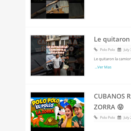
Le quitaron
Polo Polo
July
Le quitaron la camion
...Ver Mas
CUBANOS RE
ZORRA 😝
Polo Polo
July