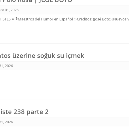
st 01, 2026
STES ✶ 🎙️Maestros del Humor en Español ✨Créditos: (José Boto) ¡Nuevos 
tos üzerine soğuk su içmek
 31, 2026
histe 238 parte 2
 31, 2026