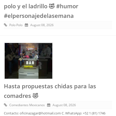
polo y el ladrillo 🤣 #humor
#elpersonajedelasemana
Polo Polo
August 08, 2026
Hasta propuestas chidas para las
comadres 🤣
Comediantes Mexicanos
August 08, 2026
Contacto: oficinazagar@hotmail.com C. WhatsApp: +52 1 (81) 1746