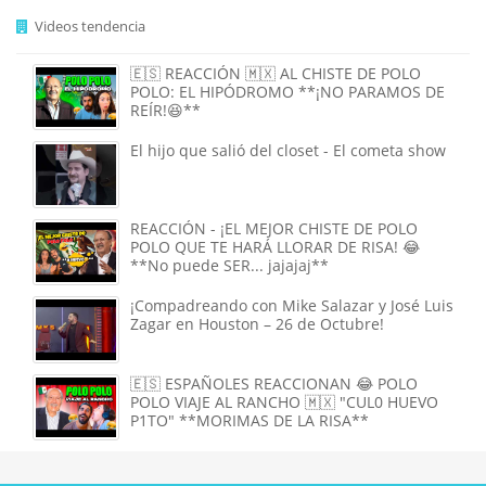
Videos tendencia
🇪🇸 REACCIÓN 🇲🇽 AL CHISTE DE POLO
POLO: EL HIPÓDROMO **¡NO PARAMOS DE
REÍR!😆**
El hijo que salió del closet - El cometa show
REACCIÓN - ¡EL MEJOR CHISTE DE POLO
POLO QUE TE HARÁ LLORAR DE RISA! 😂
**No puede SER... jajajaj**
¡Compadreando con Mike Salazar y José Luis
Zagar en Houston – 26 de Octubre!
🇪🇸 ESPAÑOLES REACCIONAN 😂 POLO
POLO VIAJE AL RANCHO 🇲🇽 "CUL0 HUEVO
P1TO" **MORIMAS DE LA RISA**