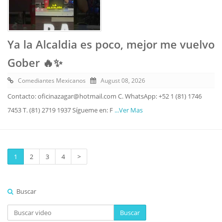
Ya la Alcaldia es poco, mejor me vuelvo
Gober 🔥✨
Comediantes Mexicanos
August 08, 2026
Contacto: oficinazagar@hotmail.com C. WhatsApp: +52 1 (81) 1746
7453 T. (81) 2719 1937 Sígueme en: F
...Ver Mas
1
2
3
4
>
Buscar
Buscar